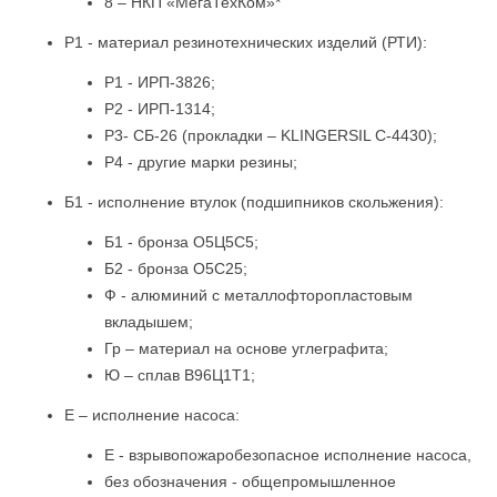
8 – НКП «МегаТехКом»*
Р1 - материал резинотехнических изделий (РТИ):
Р1 - ИРП-3826;
Р2 - ИРП-1314;
Р3- СБ-26 (прокладки – KLINGERSIL C-4430);
Р4 - другие марки резины;
Б1 - исполнение втулок (подшипников скольжения):
Б1 - бронза О5Ц5С5;
Б2 - бронза О5С25;
Ф - алюминий с металлофторопластовым
вкладышем;
Гр – материал на основе углеграфита;
Ю – сплав В96Ц1Т1;
Е – исполнение насоса:
Е - взрывопожаробезопасное исполнение насоса,
без обозначения - общепромышленное