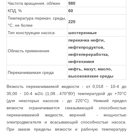
Частота вращения, об/мин
980
КПД, %
60
Температура перекач. среды,
220
°С, не более
Тип конструкции насоса
шестеренные
перекачка нефти,
нефтепродуктов,
Область применения
нефтепереработка,
нефтехимия
нефть, мазут, масло,
Перекачиваемая среда
высоковязкие среды
Вязкость перекачиваемой жидкости - от 0,018・10-4 до
35,00・10-4 м2/с (1,08…470°ВУ) температурой до +70°С
(для некоторых насосов - до 220°С). Нижний предел
вязкости ограничивается смазывающей способностью
перекачиваемой жидкости, верхний - мощностью
электродвигателя и всасывающей способностью насоса.
При заказе пределы вязкости и рабочую температуру