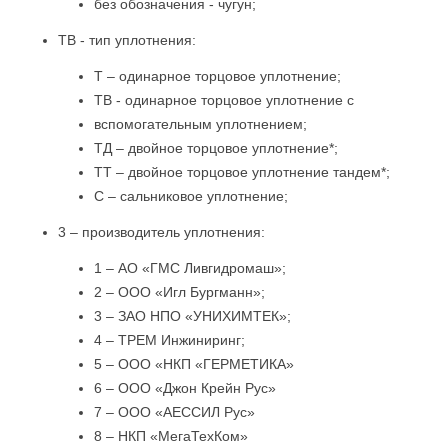
без обозначения - чугун;
ТВ - тип уплотнения:
Т – одинарное торцовое уплотнение;
ТВ - одинарное торцовое уплотнение с
вспомогательным уплотнением;
ТД – двойное торцовое уплотнение*;
ТТ – двойное торцовое уплотнение тандем*;
С – сальниковое уплотнение;
3 – производитель уплотнения:
1 – АО «ГМС Ливгидромаш»;
2 – ООО «Игл Бургманн»;
3 – ЗАО НПО «УНИХИМТЕК»;
4 – ТРЕМ Инжиниринг;
5 – ООО «НКП «ГЕРМЕТИКА»
6 – ООО «Джон Крейн Рус»
7 – ООО «АЕССИЛ Рус»
8 – НКП «МегаТехКом»