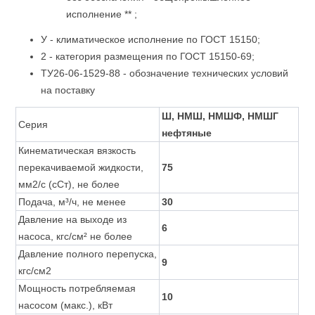
исполнение ** ;
У - климатическое исполнение по ГОСТ 15150;
2 - категория размещения по ГОСТ 15150-69;
ТУ26-06-1529-88 - обозначение технических условий
на поставку
Ш, НМШ, НМШФ, НМШГ
Серия
нефтяные
Кинематическая вязкость
перекачиваемой жидкости,
75
мм2/с (сСт), не более
Подача, м³/ч, не менее
30
Давление на выходе из
6
насоса, кгс/см² не более
Давление полного перепуска,
9
кгс/см2
Мощность потребляемая
10
насосом (макс.), кВт