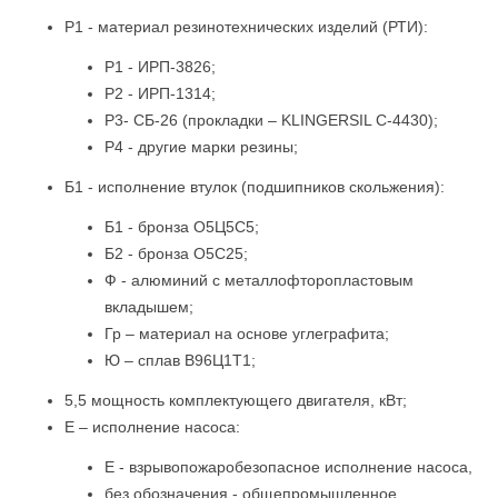
Р1 - материал резинотехнических изделий (РТИ):
Р1 - ИРП-3826;
Р2 - ИРП-1314;
Р3- СБ-26 (прокладки – KLINGERSIL C-4430);
Р4 - другие марки резины;
Б1 - исполнение втулок (подшипников скольжения):
Б1 - бронза О5Ц5С5;
Б2 - бронза О5С25;
Ф - алюминий с металлофторопластовым
вкладышем;
Гр – материал на основе углеграфита;
Ю – сплав В96Ц1Т1;
5,5 мощность комплектующего двигателя, кВт;
Е – исполнение насоса:
Е - взрывопожаробезопасное исполнение насоса,
без обозначения - общепромышленное