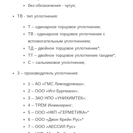
без обозначения - чугун;
ТВ - тип уплотнения:
Т – одинарное торцовое уплотнение;
ТВ - одинарное торцовое уплотнение с
вспомогательным уплотнением;
ТД – двойное торцовое уплотнение*;
ТТ – двойное торцовое уплотнение тандем*;
С – сальниковое уплотнение;
3 – производитель уплотнения:
1 – АО «ГМС Ливгидромаш»;
2 – ООО «Игл Бургманн»;
3 – ЗАО НПО «УНИХИМТЕК»;
4 – ТРЕМ Инжиниринг;
5 – ООО «НКП «ГЕРМЕТИКА»*
6 – ООО «Джон Крейн Рус»*
7 – ООО «АЕССИЛ Рус»