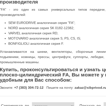
производителя
"FA" - это один из самых универсальных типов передачи
производителей:
SEW EURODRIVE аналогичная серия "FA";
NORD аналогичная серия SK 0182-12382;
VARVEL аналогичная серия RD;
MOTOVARIO аналогичная серия S, PS, CS, IS;
BONFIGLIOLI аналогичная серия F.
Устанавливаются на шнеки, вентиляторы, сборочные линии
подьемники, ножницы, прессы, центрифуги, суппорты, лебедки, 
промышленные машины.
Купить, проконсультироваться и узнать 
плоско-цилиндрический FA
, Вы можете у
удобным для Вас способом:
Звоните:
+7 (383) 304-72-12
Пишите на почту:
zakaz@sibprivod.r
Сортировать по
Показать по