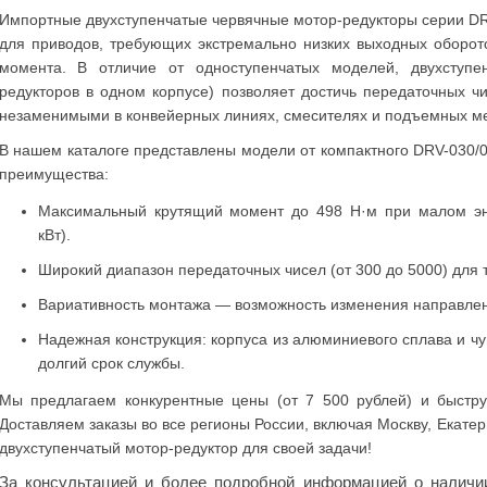
Импортные двухступенчатые червячные мотор-редукторы серии D
для приводов, требующих
экстремально низких выходных оборот
момента. В отличие от одноступенчатых моделей, двухступен
редукторов в одном корпусе) позволяет достичь
передаточных чи
незаменимыми в конвейерных линиях, смесителях и подъемных м
В нашем каталоге представлены модели от компактного DRV-030/
преимущества:
Максимальный крутящий момент
до 498 Н·м при малом эне
кВт).
Широкий диапазон передаточных чисел
(от 300 до 5000) для 
Вариативность монтажа
— возможность изменения направлен
Надежная конструкция
: корпуса из алюминиевого сплава и ч
долгий срок службы.
Мы предлагаем конкурентные цены (от 7 500 рублей) и быструю
Доставляем заказы во все регионы России, включая Москву, Екатер
двухступенчатый мотор-редуктор для своей задачи!
За консультацией и более подробной информацией о налич