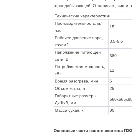
горнодобывающей. Отпаривает, чистит 
Технические характеристики
Производительность, кг/
15
час
Рабочее давление пара,
3,5-5,5
кгс/см2
Напряжение питающей
380
сети, В
Потребляемая мощность,
12
кВт
Время разогрева, мин
6
Объем котла, л
25
Габаритные размеры
560х565х8
ДхШхВ, мм
Масса сухая, кг
85
Основные части парогенератора ПЭЭ