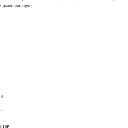
и дезинфицирует.
80
-15Р: