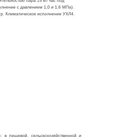
тельностью пара 15 кг/ час под
лнение с давлением 1,0 и 1,6 МПа).
гр. Климатическое исполнение УХЛ4.
: в пищевой, сельскохозяйственной и