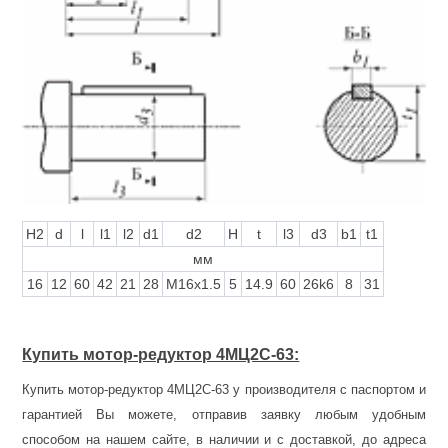
H2
d
l
l1
l2
d1
d2
H
t
l3
d3
b1
t1
мм
16
12
60
42
21
28
M16x1.5
5
14.9
60
26k6
8
31
Купить мотор-редуктор 4МЦ2С-63:
Купить мотор-редуктор 4МЦ2С-63 у производителя с паспортом и
гарантией Вы можете, отправив заявку любым удобным
способом на нашем сайте, в наличии и с доставкой, до адреса