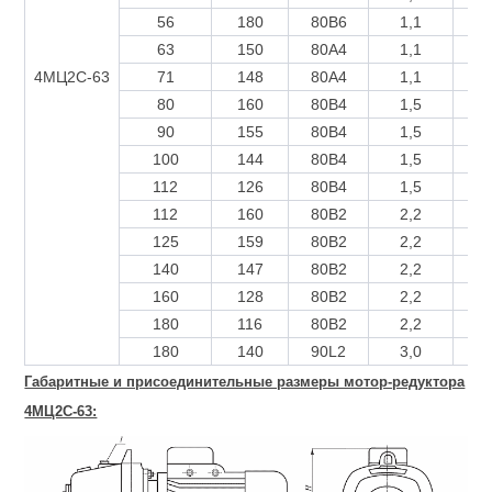
56
180
80B6
1,1
0
63
150
80A4
1,1
0
4МЦ2С-63
71
148
80A4
1,1
0
80
160
80B4
1,5
0
90
155
80B4
1,5
0
100
144
80B4
1,5
0
112
126
80B4
1,5
0
112
160
80B2
2,2
0
125
159
80B2
2,2
0
140
147
80B2
2,2
0
160
128
80B2
2,2
0
180
116
80B2
2,2
0
180
140
90L2
3,0
0
Габаритные и присоединительные размеры мотор-редуктора
4МЦ2С-63: