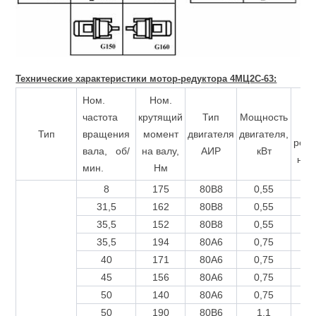
Технические характеристики мотор-редуктора 4МЦ2С-63:
Ном.
Ном.
К
частота
крутящий
Тип
Мощность
мо
Тип
вращения
момент
двигателя
двигателя,
реду
вала, об/
на валу,
АИР
кВт
не 
мин.
Нм
8
175
80B8
0,55
0
31,5
162
80B8
0,55
0
35,5
152
80B8
0,55
0
35,5
194
80A6
0,75
0
40
171
80A6
0,75
0
45
156
80A6
0,75
0
50
140
80A6
0,75
0
50
190
80B6
1,1
0