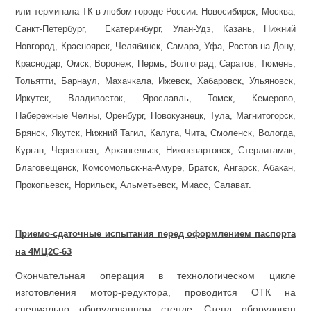
или терминала ТК в любом городе России: Новосибирск, Москва,
Санкт-Петербург, Екатеринбург, Улан-Удэ, Казань, Нижний
Новгород, Красноярск, Челябинск, Самара, Уфа, Ростов-на-Дону,
Краснодар, Омск, Воронеж, Пермь, Волгоград, Саратов, Тюмень,
Тольятти, Барнаул, Махачкала, Ижевск, Хабаровск, Ульяновск,
Иркутск, Владивосток, Ярославль, Томск, Кемерово,
Набережные Челны, Оренбург, Новокузнецк, Тула, Магнитогорск,
Брянск, Якутск, Нижний Тагил, Калуга, Чита, Смоленск, Вологда,
Курган, Череповец, Архангельск, Нижневартовск, Стерлитамак,
Благовещенск, Комсомольск-на-Амуре, Братск, Ангарск, Абакан,
Прокопьевск, Норильск, Альметьевск, Миасс, Салават.
Приемо-сдаточные испытания перед оформлением паспорта
на 4МЦ2С-63
Окончательная операция в технологическом цикле
изготовления мотор-редуктора, проводится ОТК на
специально оборудованном стенде. Стенд оборудован