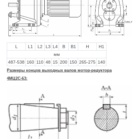
L
L1
L2
L3
L4
B
B1
H
H1
мм
487-538
160
110
48
15
200
150
265-275
140
Размеры концов выходных валов мотор-редуктора
4МЦ2С-63: