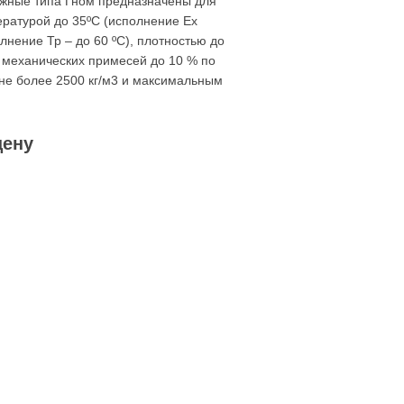
жные типа Гном предназначены для
ературой до 35ºС (исполнение Ex
нение Тр – до 60 ºС), плотностью до
х механических примесей до 10 % по
 не более 2500 кг/м3 и максимальным
цену