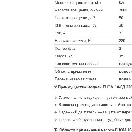
Мощность двигателя, кВт
0.6
Частота вращения, об/мин
3000
Частота вращения, c˜¹
50
КПД электронасоса, %
30
Ток, А
3
Напряжение сети, В
220
Кол-во фаз
1
Масса, кг
15
Тип конструкции насоса
погру
Область применения
водоза
Перекачиваемая среда
вода ч
✅ Преимущества модели ГНОМ 10-6Д 220
🔹 Усиленная конструкция — устойчива к а
🔹 Высокая производительность — быстро
🔹 Надёжный двигатель — защита от перег
🔹 Простота обслуживания — удобный дос
🏗 Области применения насоса ГНОМ 10-