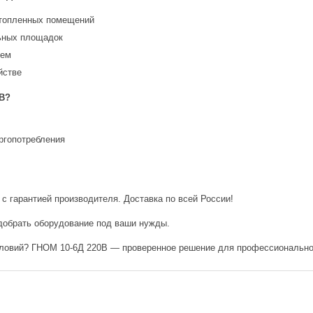
затопленных помещений
льных площадок
тем
йстве
0В?
ргопотребления
 гарантией производителя. Доставка по всей России!
добрать оборудование под ваши нужды.
ловий? ГНОМ 10-6Д 220В — проверенное решение для профессионально